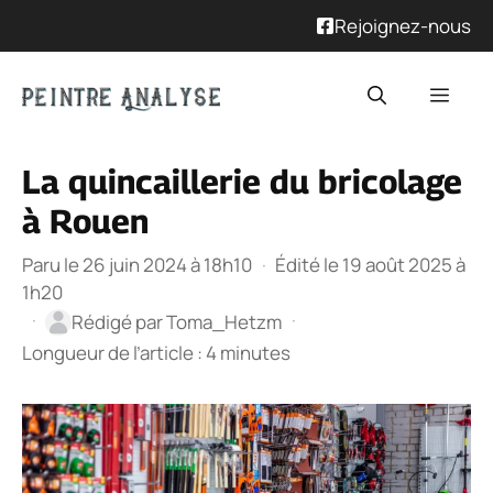
Rejoignez-nous
Aller
Men
au
contenu
La quincaillerie du bricolage
à Rouen
Paru le 26 juin 2024 à 18h10
·
Édité le 19 août 2025 à
1h20
·
·
Rédigé par
Toma_Hetzm
Longueur de l’article : 4 minutes