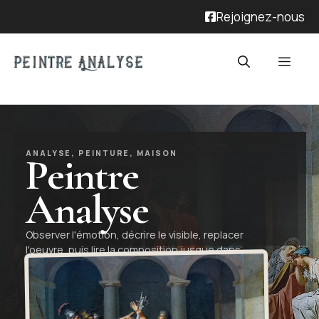
Rejoignez-nous
ANALYSE, PEINTURE, MAISON
Peintre
Analyse
Observer l'émotion, décrire le visible, replacer
l'oeuvre, puis lire la composition jusque dans
les détails.
Lire Peinture
Voir les rubriques