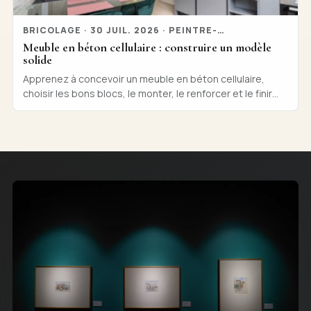
BRICOLAGE · 30 JUIL. 2026 · PEINTRE-
ANALYSE.COM
Meuble en béton cellulaire : construire un modèle
solide
Apprenez à concevoir un meuble en béton cellulaire,
choisir les bons blocs, le monter, le renforcer et le finir
proprement pour la maison, simplement.