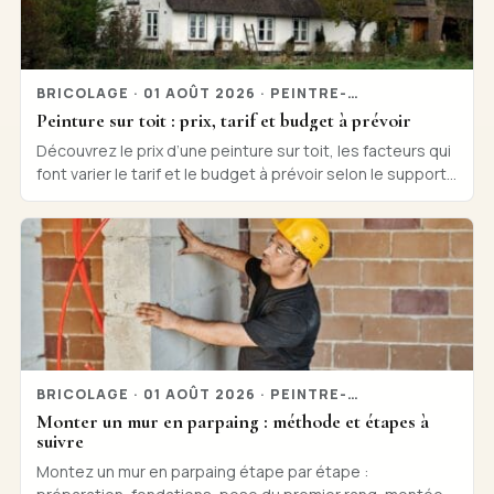
BRICOLAGE · 01 AOÛT 2026 · PEINTRE-
ANALYSE.COM
Peinture sur toit : prix, tarif et budget à prévoir
Découvrez le prix d’une peinture sur toit, les facteurs qui
font varier le tarif et le budget à prévoir selon le support
et le type de produit, simplement.
BRICOLAGE · 01 AOÛT 2026 · PEINTRE-
ANALYSE.COM
Monter un mur en parpaing : méthode et étapes à
suivre
Montez un mur en parpaing étape par étape :