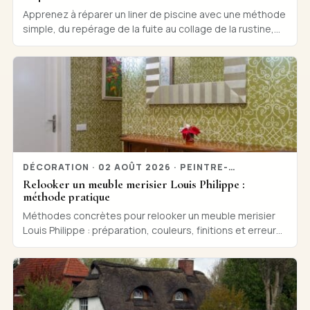
Apprenez à réparer un liner de piscine avec une méthode
simple, du repérage de la fuite au collage de la rustine,
sans démonter tout le bassin, simplement.
DÉCORATION · 02 AOÛT 2026 · PEINTRE-
ANALYSE.COM
Relooker un meuble merisier Louis Philippe :
méthode pratique
Méthodes concrètes pour relooker un meuble merisier
Louis Philippe : préparation, couleurs, finitions et erreurs
à éviter pour un rendu durable, simplement.