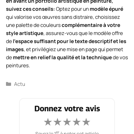
en avant un portfolio artistique en peinture,
suivez ces conseils:
Optez pour un
modèle épuré
qui valorise vos œuvres sans distraire, choisissez
une palette de couleurs
complémentaire à votre
style artistique
, assurez-vous que le modèle offre
de
l’espace suffisant pour le texte descriptif et les
images
, et privilégiez une mise en page qui permet
de
mettre en relief la qualité et la technique
de vos
peintures.
Catégories
Actu
Donnez votre avis
★
★
★
★
★
er
Soyez le 1
à noter cet article