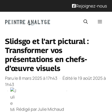
Rejoignez-nous
Aller
Men
au
contenu
Slidsgo et l’art pictural :
Transformer vos
présentations en chefs-
d’œuvre visuels
Paru le 8 mars 2025 à 17h43
·
Édité le 19 août 2025 à
1h43
·
·
Rédigé par
Julie Michaud