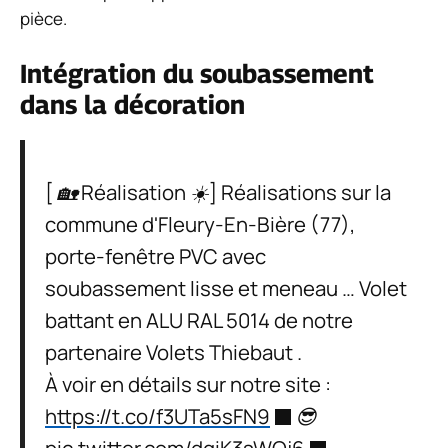
pièce.
Intégration du soubassement
dans la décoration
[ 🏡 Réalisation ☀️] Réalisations sur la
commune d'Fleury-En-Bière (77),
porte-fenêtre PVC avec
soubassement lisse et meneau … Volet
battant en ALU RAL 5014 de notre
partenaire Volets Thiebaut .
À voir en détails sur notre site :
https://t.co/f3UTa5sFN9
😎
pic.twitter.com/dqiK3sWQj6
—