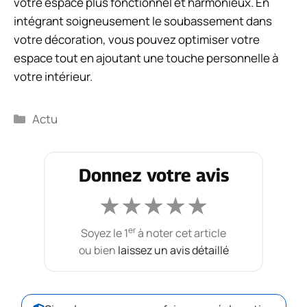
votre espace plus fonctionnel et harmonieux. En
intégrant soigneusement le soubassement dans
votre décoration, vous pouvez optimiser votre
espace tout en ajoutant une touche personnelle à
votre intérieur.
Catégories
Actu
Donnez votre avis
★
★
★
★
★
er
Soyez le 1
à noter cet article
ou bien
laissez un avis détaillé