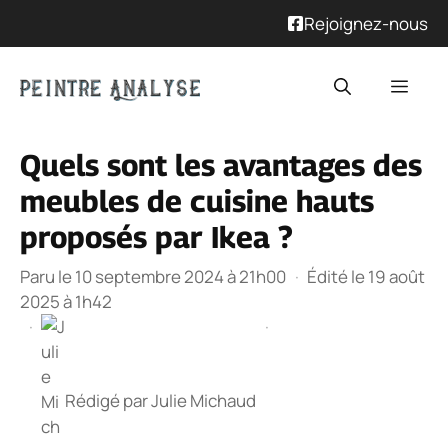
Rejoignez-nous
Aller
Men
au
contenu
Quels sont les avantages des
meubles de cuisine hauts
proposés par Ikea ?
Paru le 10 septembre 2024 à 21h00
·
Édité le 19 août
2025 à 1h42
·
·
Rédigé par
Julie Michaud