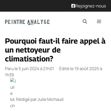
Rejoignez-nous
Aller
Men
au
contenu
Pourquoi faut-il faire appel à
un nettoyeur de
climatisation?
Paru le 5 juin 2024 à 21h01
·
Édité le 19 août 2025 à
1h39
·
·
Rédigé par
Julie Michaud