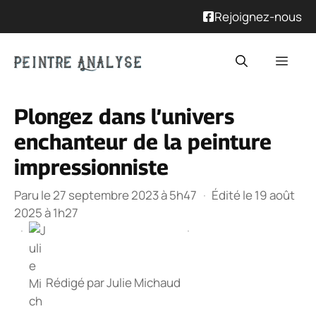
Rejoignez-nous
Aller
Men
au
contenu
Plongez dans l’univers
enchanteur de la peinture
impressionniste
Paru le 27 septembre 2023 à 5h47
·
Édité le 19 août
2025 à 1h27
·
·
Rédigé par
Julie Michaud