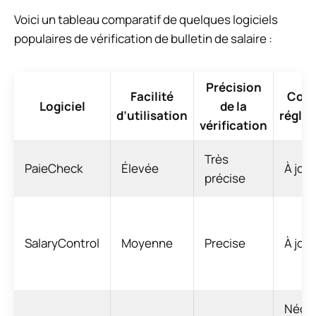
Voici un tableau comparatif de quelques logiciels
populaires de vérification de bulletin de salaire :
Précision
Facilité
Conf
Logiciel
de la
d’utilisation
régle
vérification
Très
PaieCheck
Élevée
À jour
précise
SalaryControl
Moyenne
Precise
À jour
Néces