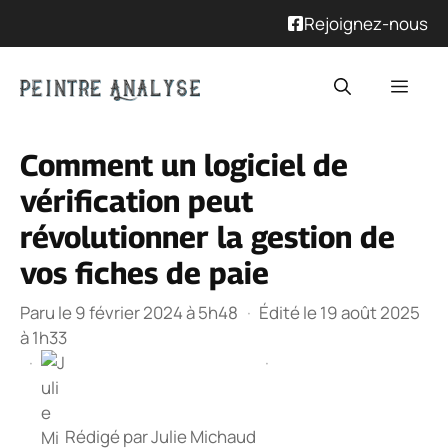
Rejoignez-nous
Aller
Men
au
contenu
Comment un logiciel de
vérification peut
révolutionner la gestion de
vos fiches de paie
Paru le 9 février 2024 à 5h48
·
Édité le 19 août 2025
à 1h33
·
·
Rédigé par
Julie Michaud