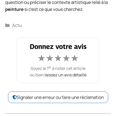
question ou préciser le contexte artistique relié à la
peinture
si c’est ce que vous cherchez.
Catégories
Actu
Donnez votre avis
★
★
★
★
★
er
Soyez le 1
à noter cet article
ou bien
laissez un avis détaillé
Signaler une erreur ou faire une réclamation