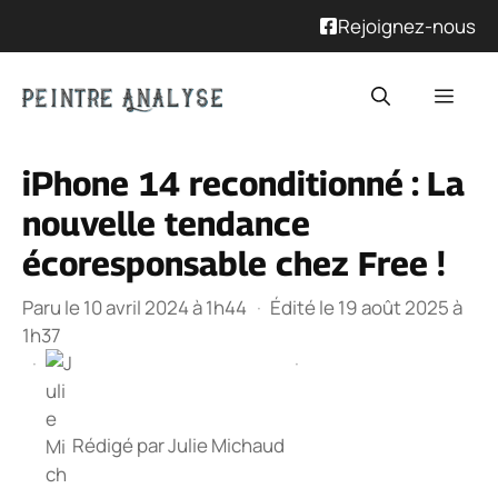
Rejoignez-nous
Aller
Men
au
contenu
iPhone 14 reconditionné : La
nouvelle tendance
écoresponsable chez Free !
Paru le 10 avril 2024 à 1h44
·
Édité le 19 août 2025 à
1h37
·
·
Rédigé par
Julie Michaud