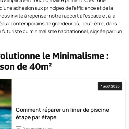
où simplicité et fonctionnalité priment. C’est une
’une adhésion aux principes de l’efficience et de la
ous invite à repenser notre rapport à l’espace et à la
déaux contemporains de grandeur où, peut-être, dans
n futuriste du minimalisme habitationnel, signée par l’un
lutionne le Minimalisme :
ison de 40m²
4 août 2026
Comment réparer un liner de piscine
étape par étape
0 commentaires