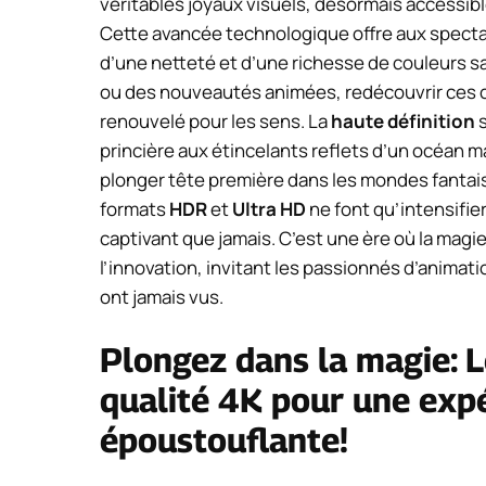
véritables joyaux visuels, désormais accessibl
Cette avancée technologique offre aux spect
d’une netteté et d’une richesse de couleurs s
ou des nouveautés animées, redécouvrir ces ch
renouvelé pour les sens. La
haute définition
s
princière aux étincelants reflets d’un océan m
plonger tête première dans les mondes fantais
formats
HDR
et
Ultra HD
ne font qu’intensifie
captivant que jamais. C’est une ère où la magie
l’innovation, invitant les passionnés d’animati
ont jamais vus.
Plongez dans la magie: 
qualité 4K pour une expé
époustouflante!