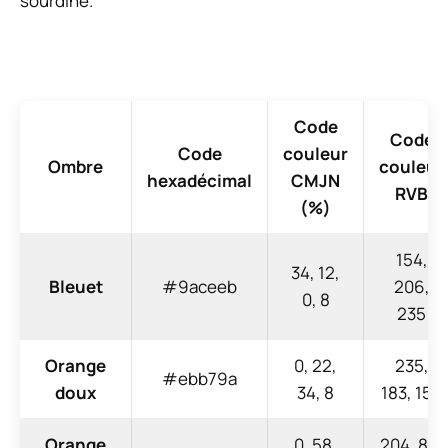
sourdine.
Code
Code
Code
couleur
Ombre
couleur
hexadécimal
CMJN
RVB
(%)
154,
34, 12,
Bleuet
#9aceeb
206,
0, 8
235
Orange
0, 22,
235,
#ebb79a
doux
34, 8
183, 154
Orange
0, 58,
204, 85,