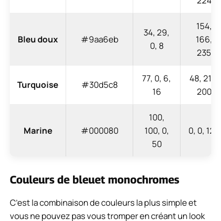
224
154,
34, 29,
Bleu doux
#9aa6eb
166,
0, 8
235
77, 0, 6,
48, 213,
Turquoise
#30d5c8
16
200
100,
Marine
#000080
100, 0,
0, 0, 128
50
Couleurs de bleuet monochromes
C’est la combinaison de couleurs la plus simple et
vous ne pouvez pas vous tromper en créant un look