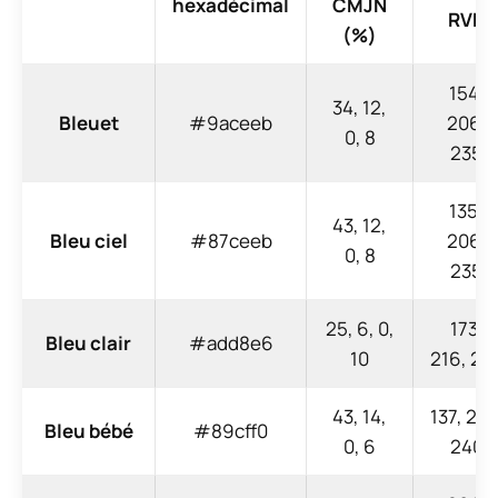
hexadécimal
CMJN
RVB
(%)
154,
34, 12,
Bleuet
#9aceeb
206,
0, 8
235
135,
43, 12,
Bleu ciel
#87ceeb
206,
0, 8
235
25, 6, 0,
173,
Bleu clair
#add8e6
10
216, 23
43, 14,
137, 207
Bleu bébé
#89cff0
0, 6
240