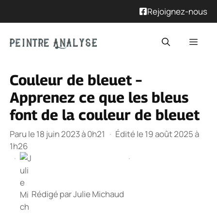
Rejoignez-nous
Aller
Men
au
contenu
Couleur de bleuet –
Apprenez ce que les bleus
font de la couleur de bleuet
Paru le 18 juin 2023 à 0h21
·
Édité le 19 août 2025 à
1h26
·
·
Rédigé par
Julie Michaud