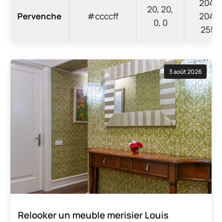
204,
20, 20,
Pervenche
#ccccff
204,
0, 0
255
3 août 2026
Relooker un meuble merisier Louis