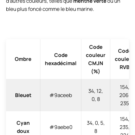
d’autres couleurs, telles que
menthe verte
ou un
bleu plus foncé comme le bleu marine.
Code
Code
Code
couleur
Ombre
couleur
hexadécimal
CMJN
RVB
(%)
154,
34, 12,
Bleuet
#9aceeb
206,
0, 8
235
154,
Cyan
34, 0, 5,
#9aebe0
235,
doux
8