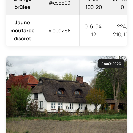
#cc5500
brûlée
100, 20
0
Jaune
0, 6, 54,
224,
moutarde
#e0d268
12
210, 104
discret
2 août 2026