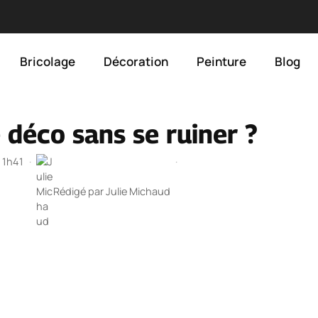
Bricolage
Décoration
Peinture
Blog
déco sans se ruiner ?
à 1h41
·
·
Rédigé par
Julie Michaud