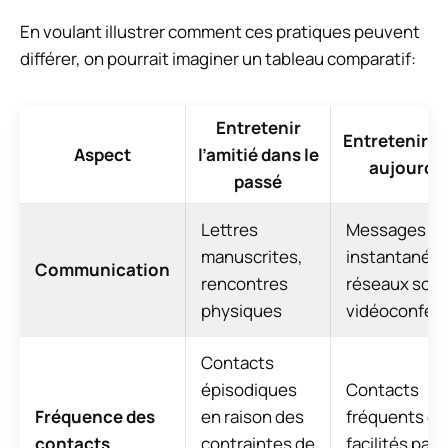
En voulant illustrer comment ces pratiques peuvent
différer, on pourrait imaginer un tableau comparatif:
Entretenir
Entretenir l’
Aspect
l’amitié dans le
aujourd’h
passé
Lettres
Messages
manuscrites,
instantanés,
Communication
rencontres
réseaux soci
physiques
vidéoconfér
Contacts
épisodiques
Contacts
Fréquence des
en raison des
fréquents et
contacts
contraintes de
facilités par l