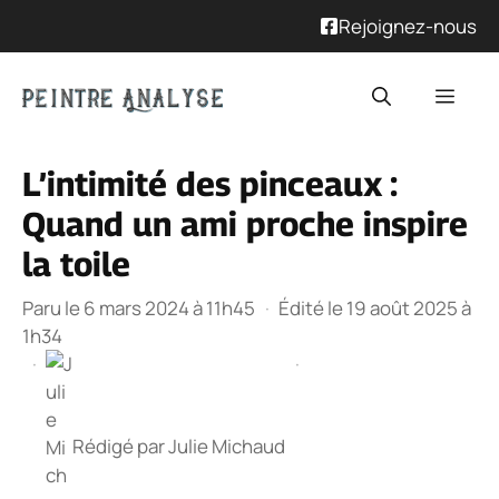
Rejoignez-nous
Aller
Men
au
contenu
L’intimité des pinceaux :
Quand un ami proche inspire
la toile
Paru le 6 mars 2024 à 11h45
·
Édité le 19 août 2025 à
1h34
·
·
Rédigé par
Julie Michaud