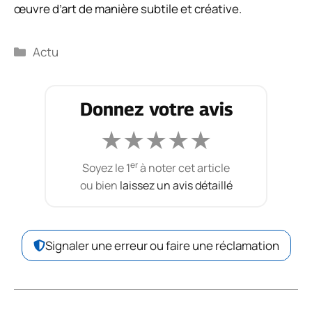
œuvre d’art de manière subtile et créative.
Catégories
Actu
Donnez votre avis
★
★
★
★
★
er
Soyez le 1
à noter cet article
ou bien
laissez un avis détaillé
Signaler une erreur ou faire une réclamation