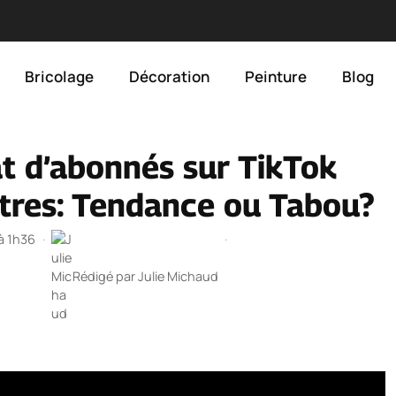
Bricolage
Décoration
Peinture
Blog
at d’abonnés sur TikTok
ntres: Tendance ou Tabou?
 à 1h36
·
·
Rédigé par
Julie Michaud