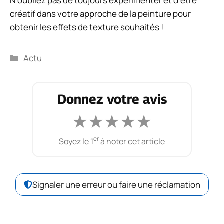
N’oubliez pas de toujours expérimenter et d’être
créatif dans votre approche de la peinture pour
obtenir les effets de texture souhaités !
Catégories
Actu
Donnez votre avis
★
★
★
★
★
er
Soyez le 1
à noter cet article
Signaler une erreur ou faire une réclamation