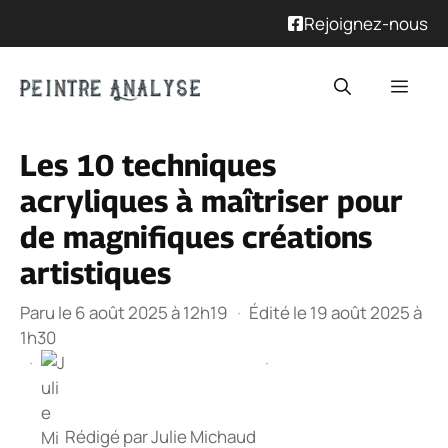
Rejoignez-nous
Aller
Men
au
contenu
Les 10 techniques
acryliques à maîtriser pour
de magnifiques créations
artistiques
Paru le 6 août 2025 à 12h19
·
Édité le 19 août 2025 à
1h30
·
·
Rédigé par
Julie Michaud