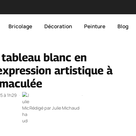
Bricolage
Décoration
Peinture
Blog
 tableau blanc en
expression artistique à
immaculée
25 à 1h29
·
·
Rédigé par
Julie Michaud