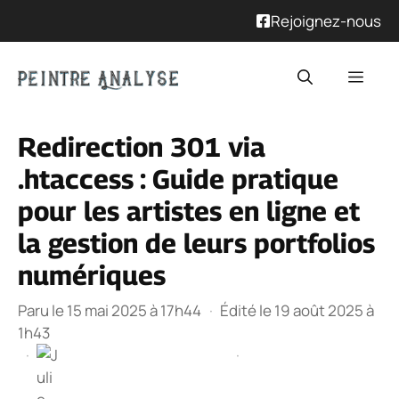
Rejoignez-nous
Aller
Men
au
contenu
Redirection 301 via
.htaccess : Guide pratique
pour les artistes en ligne et
la gestion de leurs portfolios
numériques
Paru le 15 mai 2025 à 17h44
·
Édité le 19 août 2025 à
1h43
·
·