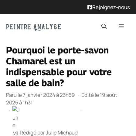
Rejoignez-nous
Aller
Men
au
contenu
Pourquoi le porte-savon
Chamarel est un
indispensable pour votre
salle de bain?
Paru le 7 janvier 2024 à 23h59
·
Édité le 19 août
2025 à 1h31
·
·
Rédigé par
Julie Michaud