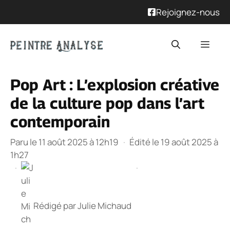
Rejoignez-nous
Aller
Men
au
contenu
Pop Art : L’explosion créative
de la culture pop dans l’art
contemporain
Paru le 11 août 2025 à 12h19
·
Édité le 19 août 2025 à
1h27
·
·
Rédigé par
Julie Michaud