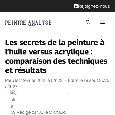
Rejoignez-nous
Aller
Men
au
contenu
Les secrets de la peinture à
l’huile versus acrylique :
comparaison des techniques
et résultats
Paru le 2 février 2025 à 12h22
·
Édité le 19 août 2025
à 1h27
·
·
Rédigé par
Julie Michaud