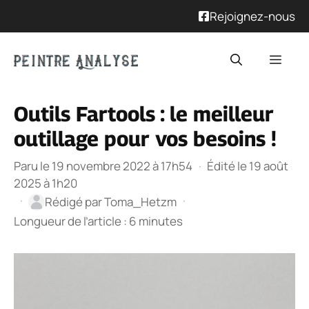
Rejoignez-nous
Aller
Men
au
contenu
Outils Fartools : le meilleur
outillage pour vos besoins !
Paru le 19 novembre 2022 à 17h54
·
Édité le 19 août
2025 à 1h20
·
·
Rédigé par
Toma_Hetzm
Longueur de l’article : 6 minutes