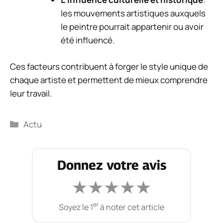
les mouvements artistiques auxquels
le peintre pourrait appartenir ou avoir
été influencé.
Ces facteurs contribuent à forger le style unique de
chaque artiste et permettent de mieux comprendre
leur travail.
Catégories
Actu
Donnez votre avis
★
★
★
★
★
er
Soyez le 1
à noter cet article