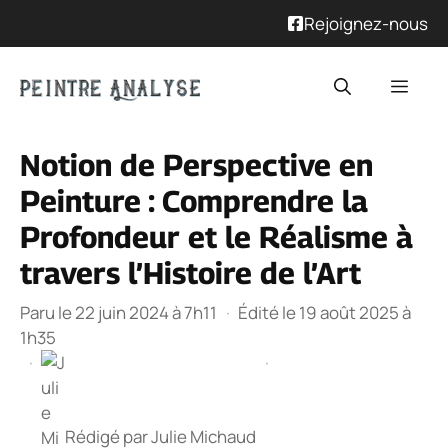
Rejoignez-nous
Aller
Men
au
contenu
Notion de Perspective en
Peinture : Comprendre la
Profondeur et le Réalisme à
travers l’Histoire de l’Art
Paru le 22 juin 2024 à 7h11
·
Édité le 19 août 2025 à
1h35
·
·
Rédigé par
Julie Michaud