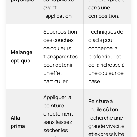
avant
dans une
l’application.
composition.
Superposition
Techniques de
des couches
glacis pour
de couleurs
donner de la
Mélange
transparentes
profondeur et
optique
pour obtenir
de la richesse à
un effet
une couleur de
particulier.
base.
Appliquer la
Peinture à
peinture
l’huile où l’on
directement
Alla
recherche une
sans laissez
prima
grande vivacité
sécher les
et expressivité