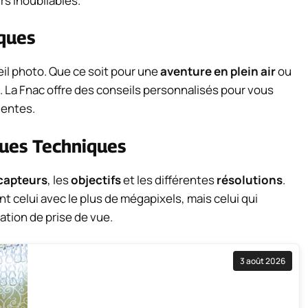
rs inoubliables.
iques
eil photo. Que ce soit pour une
aventure en plein air
ou
e. La Fnac offre des conseils personnalisés pour vous
tentes.
ques Techniques
capteurs
, les
objectifs
et les différentes
résolutions
.
 celui avec le plus de mégapixels, mais celui qui
uation de prise de vue.
3 août 2026