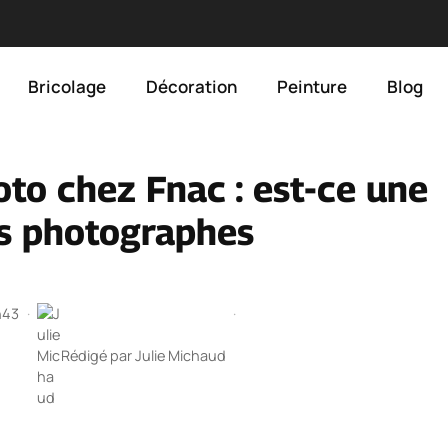
Bricolage
Décoration
Peinture
Blog
oto chez Fnac : est-ce une
es photographes
h43
·
·
Rédigé par
Julie Michaud