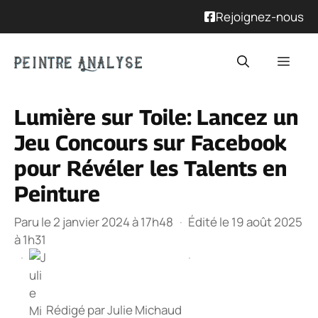
Rejoignez-nous
Aller
Men
au
contenu
Lumière sur Toile: Lancez un
Jeu Concours sur Facebook
pour Révéler les Talents en
Peinture
Paru le 2 janvier 2024 à 17h48
·
Édité le 19 août 2025
à 1h31
·
·
Rédigé par
Julie Michaud