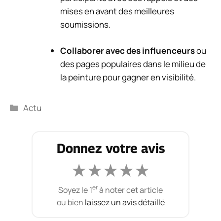
mises en avant des meilleures
soumissions.
Collaborer avec des influenceurs
ou
des pages populaires dans le milieu de
la peinture pour gagner en visibilité.
Catégories
Actu
Donnez votre avis
★
★
★
★
★
er
Soyez le 1
à noter cet article
ou bien
laissez un avis détaillé