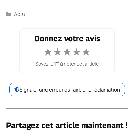
Catégories
Actu
Donnez votre avis
★
★
★
★
★
er
Soyez le 1
à noter cet article
Signaler une erreur ou faire une réclamation
Partagez cet article maintenant !