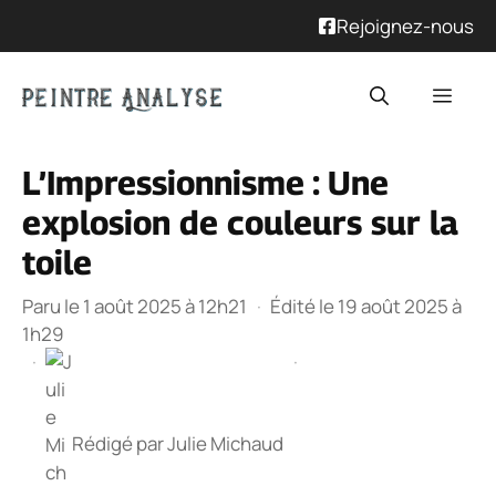
Rejoignez-nous
Aller
Men
au
contenu
L’Impressionnisme : Une
explosion de couleurs sur la
toile
Paru le 1 août 2025 à 12h21
·
Édité le 19 août 2025 à
1h29
·
·
Rédigé par
Julie Michaud