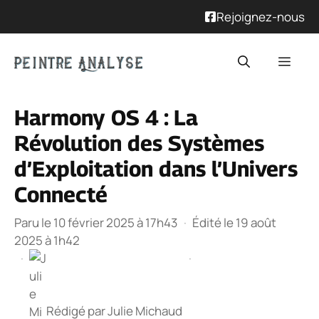
Rejoignez-nous
Aller
Men
au
contenu
Harmony OS 4 : La
Révolution des Systèmes
d’Exploitation dans l’Univers
Connecté
Paru le 10 février 2025 à 17h43
·
Édité le 19 août
2025 à 1h42
·
·
Rédigé par
Julie Michaud