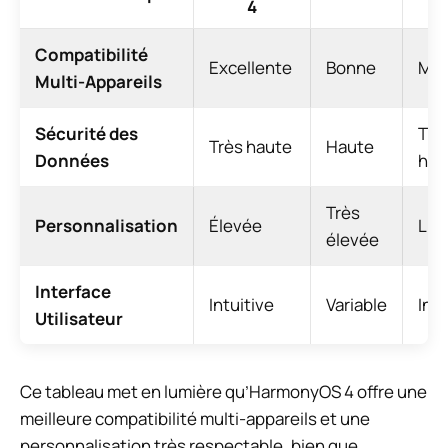
4
Compatibilité
Excellente
Bonne
Mo
Multi-Appareils
Sécurité des
Trè
Très haute
Haute
Données
hau
Très
Personnalisation
Élevée
Lim
élevée
Interface
Intuitive
Variable
Intu
Utilisateur
Ce tableau met en lumière qu’HarmonyOS 4 offre une
meilleure compatibilité multi-appareils et une
personnalisation très respectable, bien que