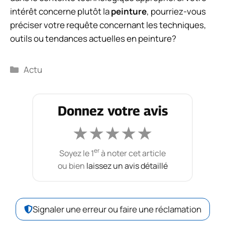
intérêt concerne plutôt la
peinture
, pourriez-vous
préciser votre requête concernant les techniques,
outils ou tendances actuelles en peinture?
Catégories
Actu
Donnez votre avis
★
★
★
★
★
er
Soyez le 1
à noter cet article
ou bien
laissez un avis détaillé
Signaler une erreur ou faire une réclamation