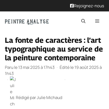
Rejoignez-nous
Aller
Men
au
contenu
La fonte de caractères : l’art
typographique au service de
la peinture contemporaine
Paru le 13 mai 2025 à 17h43
·
Édité le 19 août 2025 à
1h43
·
·
Rédigé par
Julie Michaud