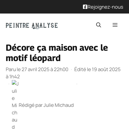
Rejoignez-nous
Aller
Men
au
contenu
Décore ça maison avec le
motif léopard
Paru le 27 avril 2025 à 22h00
·
Édité le 19 août 2025
à 1h42
·
·
Rédigé par
Julie Michaud