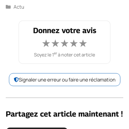
Catégories
Actu
Donnez votre avis
★
★
★
★
★
er
Soyez le 1
à noter cet article
Signaler une erreur ou faire une réclamation
Partagez cet article maintenant !