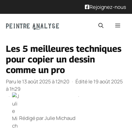
Rejoignez-nous
Aller
Men
au
contenu
Les 5 meilleures techniques
pour copier un dessin
comme un pro
Paru le 13 août 2025 à 12h20
·
Édité le 19 août 2025
à 1h29
·
·
Rédigé par
Julie Michaud