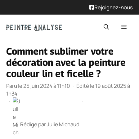
Rejoignez-nous
Aller
Men
au
contenu
Comment sublimer votre
décoration avec la peinture
couleur lin et ficelle ?
Paru le 25 juin 2024 à 11h10
·
Édité le 19 août 2025 à
1h34
·
·
Rédigé par
Julie Michaud