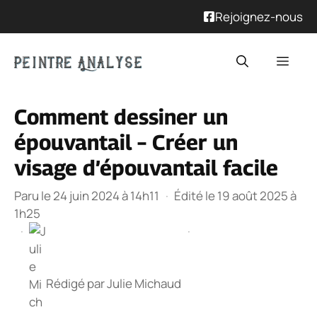
Rejoignez-nous
Aller
Men
au
contenu
Comment dessiner un
épouvantail – Créer un
visage d’épouvantail facile
Paru le 24 juin 2024 à 14h11
·
Édité le 19 août 2025 à
1h25
·
·
Rédigé par
Julie Michaud