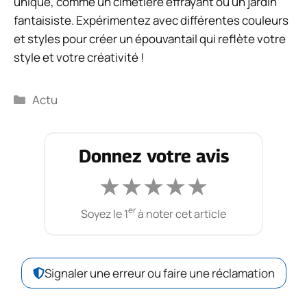
unique, comme un cimetière effrayant ou un jardin
fantaisiste. Expérimentez avec différentes couleurs
et styles pour créer un épouvantail qui reflète votre
style et votre créativité !
Catégories
Actu
Donnez votre avis
★
★
★
★
★
er
Soyez le 1
à noter cet article
Signaler une erreur ou faire une réclamation