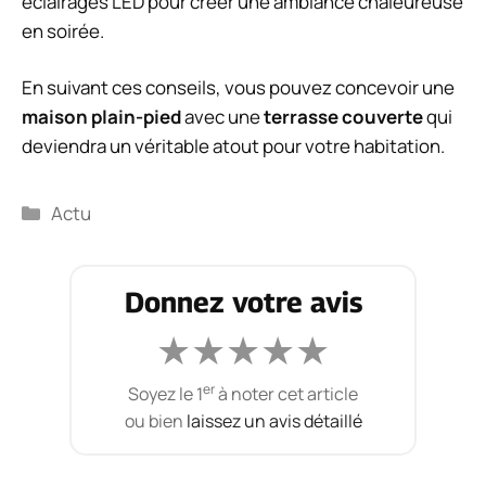
éclairages LED pour créer une ambiance chaleureuse
en soirée.
En suivant ces conseils, vous pouvez concevoir une
maison plain-pied
avec une
terrasse couverte
qui
deviendra un véritable atout pour votre habitation.
Catégories
Actu
Donnez votre avis
★
★
★
★
★
er
Soyez le 1
à noter cet article
ou bien
laissez un avis détaillé