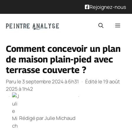
Rejoignez-nous
Aller
Men
au
contenu
Comment concevoir un plan
de maison plain-pied avec
terrasse couverte ?
Paru le 3 septembre 2024 à 6h31
·
Édité le 19 août
2025 à 1h42
·
·
Rédigé par
Julie Michaud