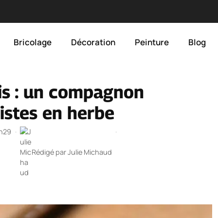
Bricolage
Décoration
Peinture
Blog
is : un compagnon
tistes en herbe
1h29
·
·
Rédigé par
Julie Michaud