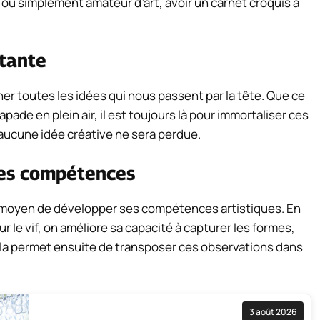
r ou simplement amateur d’art, avoir un carnet croquis à
stante
er toutes les idées qui nous passent par la tête. Que ce
apade en plein air, il est toujours là pour immortaliser ces
aucune idée créative ne sera perdue.
ses compétences
t moyen de développer ses compétences artistiques. En
r le vif, on améliore sa capacité à capturer les formes,
Cela permet ensuite de transposer ces observations dans
3 août 2026