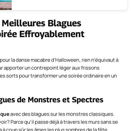
s Meilleures Blagues
irée Effroyablement
 pour la danse macabre d’Halloween, rien n’équivaut à
r apporter un contrepoint léger aux frissons
 des sorts pour transformer une soirée ordinaire en un
agues de Monstres et Spectres
ique
avec des blagues sur les monstres classiques.
voir? Parce qu’il passe déjà à travers les murs sans se
a à coup sûr les âmes les plus sombres de la fête.