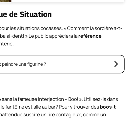
ue de Situation
pour les situations cocasses. « Comment la sorcière a-t-
balai-dent! » Le public appréciera la
référence
nterie.
peindre une figurine ?
!
ans la fameuse interjection « Boo! ». Utilisez-la dans
 le fantôme est allé au bar? Pour y trouver des
boos-t
 inattendue suscite un rire contagieux, comme un