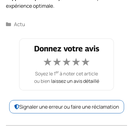
expérience optimale.
Catégories
Actu
Donnez votre avis
★
★
★
★
★
er
Soyez le 1
à noter cet article
ou bien
laissez un avis détaillé
Signaler une erreur ou faire une réclamation