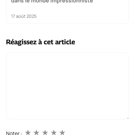
dans le monde impressionniste
17 août 2025
Réagissez à cet article
Commentaire
★
★
★
★
★
Noter :