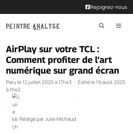
Rejoignez-nous
Aller
Men
au
contenu
AirPlay sur votre TCL :
Comment profiter de l’art
numérique sur grand écran
Paru le 12 juillet 2025 à 17h43
·
Édité le 19 août 2025
à 1h43
·
·
Rédigé par
Julie Michaud