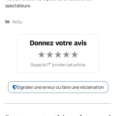
spectateurs.
Catégories
Actu
Donnez votre avis
★
★
★
★
★
er
Soyez le 1
à noter cet article
Signaler une erreur ou faire une réclamation