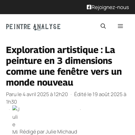
Rejoignez-nous
Aller
Men
au
contenu
Exploration artistique : La
peinture en 3 dimensions
comme une fenêtre vers un
monde nouveau
Paru le 4 avril 2025 à 12h20
·
Édité le 19 août 2025 à
1h30
·
·
Rédigé par
Julie Michaud