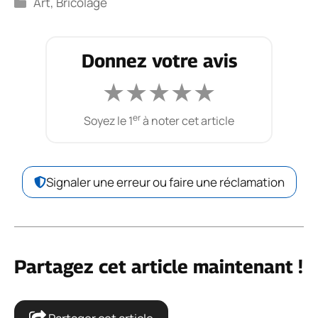
Catégories
Art
,
Bricolage
Donnez votre avis
★
★
★
★
★
er
Soyez le 1
à noter cet article
Signaler une erreur ou faire une réclamation
Partagez cet article maintenant !