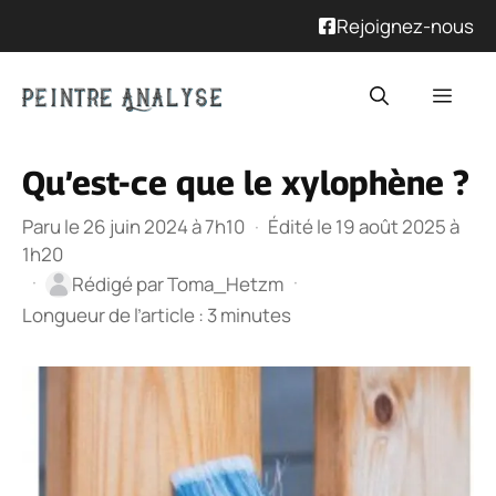
Rejoignez-nous
Aller
Men
au
contenu
Qu’est-ce que le xylophène ?
Paru le 26 juin 2024 à 7h10
·
Édité le 19 août 2025 à
1h20
·
·
Rédigé par
Toma_Hetzm
Longueur de l’article : 3 minutes