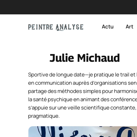
Aller
au
Actu
Art
contenu
Julie Michaud
Sportive de longue date—je pratique le trail 
en communication auprès d’organisations sensib
partage des méthodes simples pour harmoniser l
la santé psychique en animant des conférences
s’appuie sur une veille scientifique constante,
pragmatique.