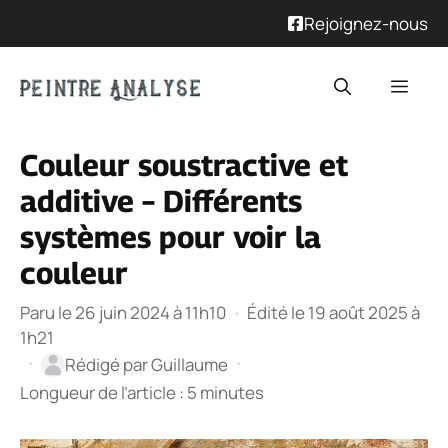
Rejoignez-nous
Aller
Men
au
contenu
Couleur soustractive et
additive – Différents
systèmes pour voir la
couleur
Paru le 26 juin 2024 à 11h10
·
Édité le 19 août 2025 à
1h21
·
·
Rédigé par
Guillaume
Longueur de l’article : 5 minutes