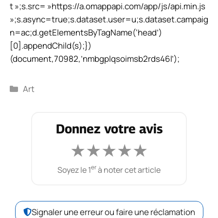
t »;s.src= »https://a.omappapi.com/app/js/api.min.js
»;s.async=true;s.dataset.user=u;s.dataset.campaig
n=ac;d.getElementsByTagName(‘head’)
[0].appendChild(s);})
(document,70982,’nmbgplqsoimsb2rds46l’);
Catégories
Art
Donnez votre avis
★
★
★
★
★
er
Soyez le 1
à noter cet article
Signaler une erreur ou faire une réclamation