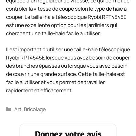
équipée d’un régulateur de vitesse, ce qui permet de
contrôler la vitesse de coupe selon le type de haie à
couper. La taille-haie télescopique Ryobi RPT4545E
est une excellente option pour les jardiniers qui
cherchent une taille-haie facile à utiliser.
Il est important d’utiliser une taille-haie télescopique
Ryobi RPT4545E lorsque vous avez besoin de couper
des branches épaisses ou lorsque vous avez besoin
de couvrir une grande surface. Cette taille-haie est
facile à utiliser et vous permet de travailler
rapidement et efficacement.
Catégories
Art
,
Bricolage
Donnez votre avis