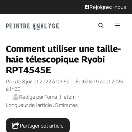
Rejoignez-nous
Aller
Men
au
contenu
Comment utiliser une taille-
haie télescopique Ryobi
RPT4545E
Paru le 8 juillet 2022 à 12h52
·
Édité le 19 août 2025
à 1h20
·
·
Rédigé par
Toma_Hetzm
Longueur de l’article : 5 minutes
Partager cet article