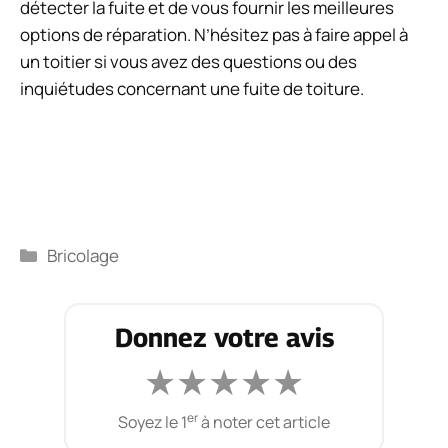
détecter la fuite et de vous fournir les meilleures
options de réparation. N’hésitez pas à faire appel à
un toitier si vous avez des questions ou des
inquiétudes concernant une fuite de toiture.
Catégories
Bricolage
Donnez votre avis
★
★
★
★
★
er
Soyez le 1
à noter cet article