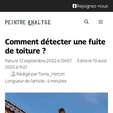
Rejoignez-nous
Aller
Men
au
contenu
Comment détecter une fuite
de toiture ?
Paru le 12 septembre 2022 à 15h57
·
Édité le 19 août
2025 à 1h21
·
·
Rédigé par
Toma_Hetzm
Longueur de l’article : 4 minutes