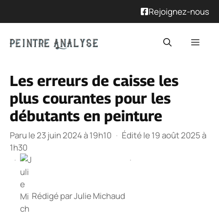
Rejoignez-nous
Aller
Men
au
contenu
Les erreurs de caisse les
plus courantes pour les
débutants en peinture
Paru le 23 juin 2024 à 19h10
·
Édité le 19 août 2025 à
1h30
·
·
Rédigé par
Julie Michaud