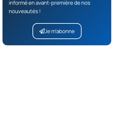
informé en avant-première de nos
nouveautés !
Je m'abonne