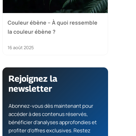
Couleur ébène – À quoi ressemble
la couleur ébène ?
16 août 2025
Rejoignez la
newsletter
Abonnez-vous dès maintenant pour
accéder à des contenus réservés,
bénéficier d’analyses approfondies et
profiter d’offres exclusives. Restez