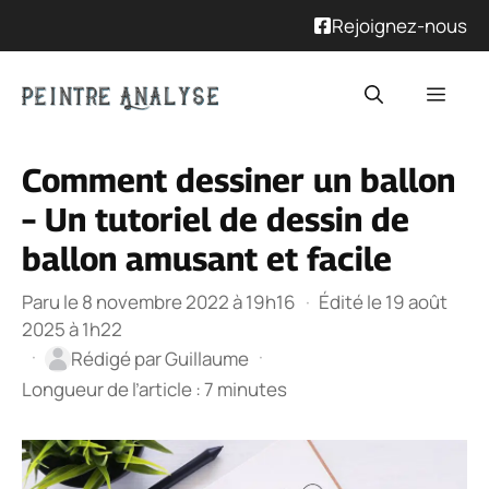
Rejoignez-nous
Aller
Men
au
contenu
Comment dessiner un ballon
– Un tutoriel de dessin de
ballon amusant et facile
Paru le 8 novembre 2022 à 19h16
·
Édité le 19 août
2025 à 1h22
·
·
Rédigé par
Guillaume
Longueur de l’article : 7 minutes