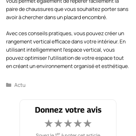
vous permet également de repérer facilement la
paire de chaussures que vous souhaitez porter sans
avoir à chercher dans un placard encombré.
Avec ces conseils pratiques, vous pouvez créer un
rangement vertical efficace dans votre intérieur. En
utilisant intelligemment l’espace vertical, vous
pouvez optimiser l’utilisation de votre espace tout
en créant un environnement organisé et esthétique.
Catégories
Actu
Donnez votre avis
★
★
★
★
★
er
Soyez le 1
à noter cet article