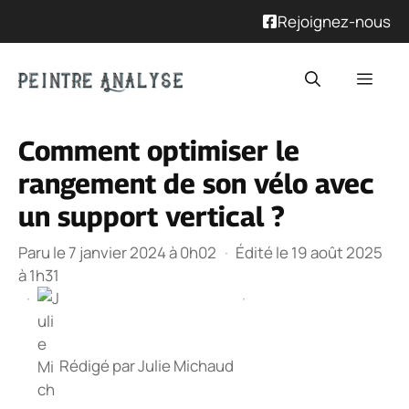
Rejoignez-nous
Aller
Men
au
contenu
Comment optimiser le
rangement de son vélo avec
un support vertical ?
Paru le 7 janvier 2024 à 0h02
·
Édité le 19 août 2025
à 1h31
·
·
Rédigé par
Julie Michaud